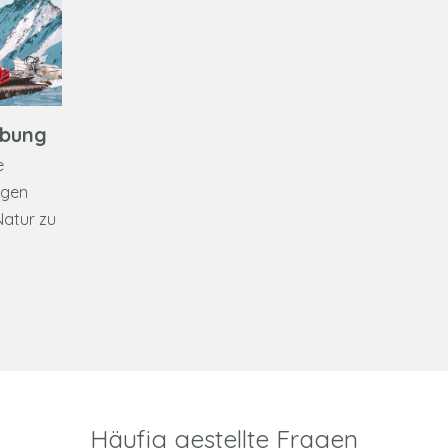
ebung
e
igen
Natur zu
Häufig gestellte Fragen