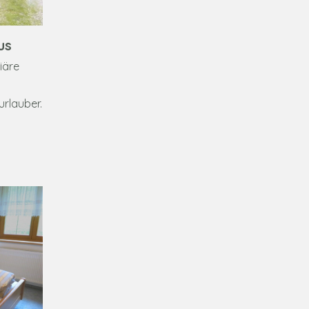
us
iäre
rlauber.